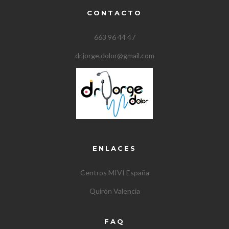
CONTACTO
663 96 44 47
dr.jorge.dolor@gmail.com
ENLACES
Centros MIVI España
Quirón Valencia
FAQ